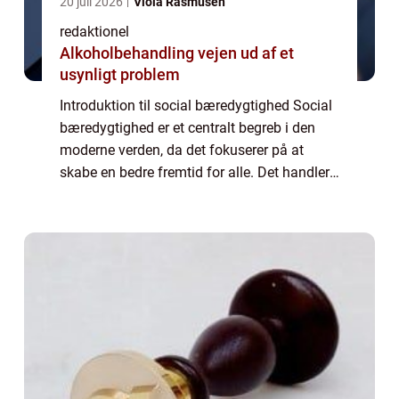
20 juli 2026
Viola Rasmusen
redaktionel
Alkoholbehandling vejen ud af et
usynligt problem
Introduktion til social bæredygtighed Social
bæredygtighed er et centralt begreb i den
moderne verden, da det fokuserer på at
skabe en bedre fremtid for alle. Det handler
om at sikre, at alle mennesker har mulighed
for at leve et godt liv og opfylde ...