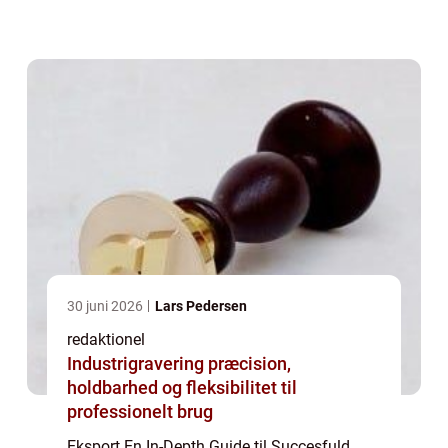
for at udvide deres marked og øge deres
indtjening ved at sælge varer og tjenester til
...
30 juni 2026
Lars Pedersen
redaktionel
Industrigravering præcision,
holdbarhed og fleksibilitet til
professionelt brug
Eksport En In-Depth Guide til Succesfuld