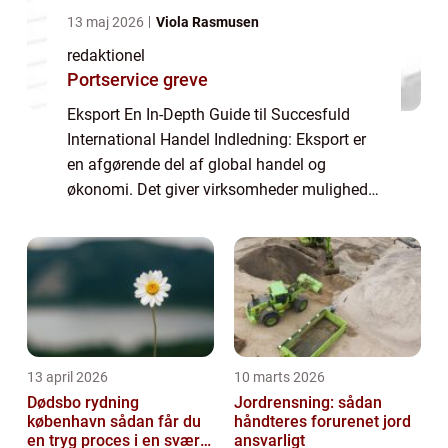
13 maj 2026
Viola Rasmusen
redaktionel
Portservice greve
Eksport En In-Depth Guide til Succesfuld
International Handel Indledning: Eksport er
en afgørende del af global handel og
økonomi. Det giver virksomheder mulighed
for at udvide deres marked og øge deres
indtjening ved at sælge varer og tjenester til
...
13 april 2026
10 marts 2026
Dødsbo rydning
Jordrensning: sådan
københavn sådan får du
håndteres forurenet jord
en tryg proces i en svær
ansvarligt