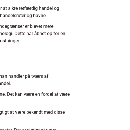
r at sikre retfærdig handel og
 handelsruter og havne.
Landegrænser er blevet mere
ologi. Dette har åbnet op for en
ostninger.
r man handler på tværs af
andel.
rne. Det kan være en fordel at være
vigtigt at være bekendt med disse