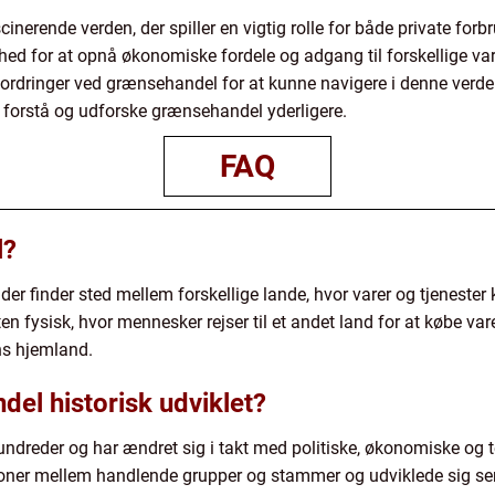
erende verden, der spiller en vigtig rolle for både private for
d for at opnå økonomiske fordele og adgang til forskellige vare
fordringer ved grænsehandel for at kunne navigere i denne verd
t forstå og udforske grænsehandel yderligere.
FAQ
l?
 der finder sted mellem forskellige lande, hvor varer og tjeneste
fysisk, hvor mennesker rejser til et andet land for at købe varer bi
ns hjemland.
el historisk udviklet?
undreder og har ændret sig i takt med politiske, økonomiske og t
oner mellem handlende grupper og stammer og udviklede sig sene