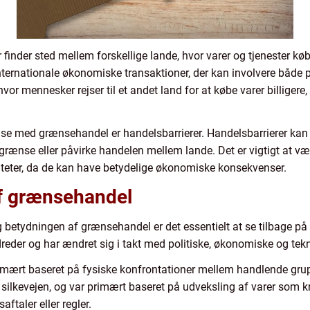
r finder sted mellem forskellige lande, hvor varer og tjenester k
nternationale økonomiske transaktioner, der kan involvere både 
r mennesker rejser til et andet land for at købe varer billigere, e
else med grænsehandel er handelsbarrierer. Handelsbarrierer kan o
egrænse eller påvirke handelen mellem lande. Det er vigtigt at
iteter, da de kan have betydelige økonomiske konsekvenser.
af grænsehandel
og betydningen af grænsehandel er det essentielt at se tilbage på 
reder og har ændret sig i takt med politiske, økonomiske og tek
primært baseret på fysiske konfrontationer mellem handlende gr
silkevejen, og var primært baseret på udveksling af varer som k
aftaler eller regler.