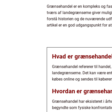
Grænsehandel er en kompleks og fascin
tværs af landegrænserne giver mulighe
forstå historien og de nuværende ud
artikel er en god udgangspunkt for a
Hvad er grænsehande
Grænsehandel refererer til handel,
landegrænserne. Det kan være enten 
købes online og sendes til købere
Hvordan er grænsehand
Grænsehandel har eksisteret i årh
begyndte som fysiske konfrontati