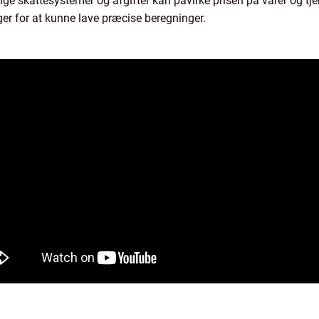
lige skattesystemer og afgifter kan påvirke prisen på varer og tjen
for at kunne lave præcise beregninger.