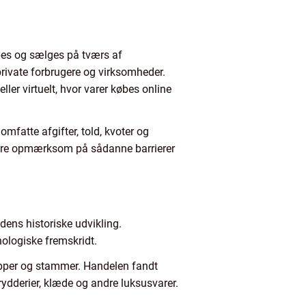
øbes og sælges på tværs af
private forbrugere og virksomheder.
ller virtuelt, hvor varer købes online
mfatte afgifter, told, kvoter og
 være opmærksom på sådanne barrierer
dens historiske udvikling.
nologiske fremskridt.
upper og stammer. Handelen fandt
rydderier, klæde og andre luksusvarer.