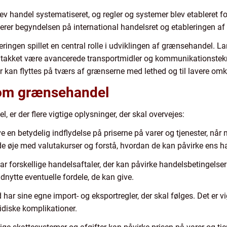
ev handel systematiseret, og regler og systemer blev etableret fo
erer begyndelsen på international handelsret og etableringen af
eringen spillet en central rolle i udviklingen af grænsehandel. 
e takket være avancerede transportmidler og kommunikationstekn
r kan flyttes på tværs af grænserne med lethed og til lavere omk
 om grænsehandel
er der flere vigtige oplysninger, der skal overvejes:
e en betydelig indflydelse på priserne på varer og tjenester, nå
de øje med valutakurser og forstå, hvordan de kan påvirke ens h
har forskellige handelsaftaler, der kan påvirke handelsbetingelse
ytte eventuelle fordele, de kan give.
d har sine egne import- og eksportregler, der skal følges. Det er 
ridiske komplikationer.