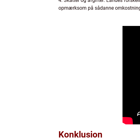
4. Skatter og afgifter: Landes forskel
opmærksom på sådanne omkostninger 
Konklusion