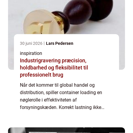
30 juni 2026
Lars Pedersen
inspiration
Industrigravering præcision,
holdbarhed og fleksibilitet til
professionelt brug
Når det kommer til global handel og
distribution, spiller container loading en
nøglerolle i effektiviteten af
forsyningskæden. Korrekt lastning ikke
alene sikrer, at varerne når frem til deres
destination intakte, men det optimerer også
pladsen, skær...