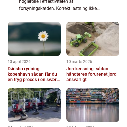
nøglerolle i effektiviteten af
forsyningskæden. Korrekt lastning ikke
alene sikrer, at varerne når frem til deres
destination intakte, men det optimerer også
pladsen, skær...
13 april 2026
10 marts 2026
Dødsbo rydning
Jordrensning: sådan
københavn sådan får du
håndteres forurenet jord
en tryg proces i en svær
ansvarligt
tid