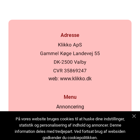
Adresse
web:
www.klikko.dk
Menu
Annoncering
Om os
På vores website bruges cookies til at huske dine indstillinger,
Cookies
statistik og personalisering af indhold og annoncer. Denne
information deles med tredjepart. Ved fortsat brug af websiden
Kontakt os
godkender du cookiepolitikken.