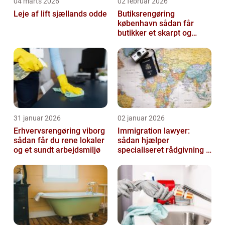
04 marts 2026
02 februar 2026
Leje af lift sjællands odde
Butiksrengøring
københavn sådan får
butikker et skarpt og
indbydende udtryk
31 januar 2026
02 januar 2026
Erhvervsrengøring viborg
Immigration lawyer:
sådan får du rene lokaler
sådan hjælper
og et sundt arbejdsmiljø
specialiseret rådgivning i
danmark