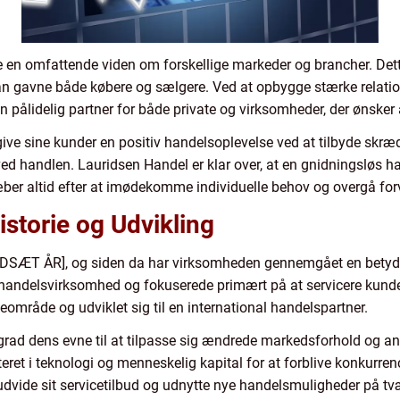
 en omfattende viden om forskellige markeder og brancher. Dette 
an gavne både købere og sælgere. Ved at opbygge stærke relati
 pålidelig partner for både private og virksomheder, der ønsker a
give sine kunder en positiv handelsoplevelse ved at tilbyde skræ
 ved handlen. Lauridsen Handel er klar over, at en gnidningsløs 
æber altid efter at imødekomme individuelle behov og overgå for
storie og Udvikling
INDSÆT ÅR], og siden da har virksomheden gennemgået en betydel
handelsvirksomhed og fokuserede primært på at servicere kunde
eområde og udviklet sig til en international handelspartner.
rad dens evne til at tilpasse sig ændrede markedsforhold og an
ret i teknologi og menneskelig kapital for at forblive konkurren
udvide sit servicetilbud og udnytte nye handelsmuligheder på tvæ