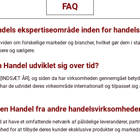
FAQ
ndels ekspertiseområde inden for handel
den om forskellige markeder og brancher, hvilket gør dem i stand
bere og sælgere.
Handel udviklet sig over tid?
i [INDSÆT ÅR], og siden da har virksomheden gennemgået betydel
ar de udvidet deres virkeområde internationalt og tilpasset si
sen Handel fra andre handelsvirksomhede
ed at have et omfattende netværk af pålidelige leverandører, par
ghed for at tilbyde deres kunder eksklusive produkter og markeds