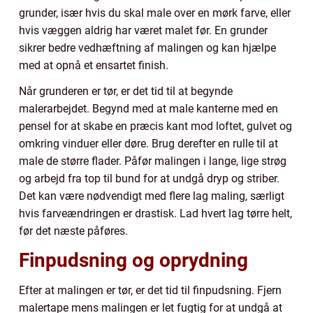
grunder, især hvis du skal male over en mørk farve, eller
hvis væggen aldrig har været malet før. En grunder
sikrer bedre vedhæftning af malingen og kan hjælpe
med at opnå et ensartet finish.
Når grunderen er tør, er det tid til at begynde
malerarbejdet. Begynd med at male kanterne med en
pensel for at skabe en præcis kant mod loftet, gulvet og
omkring vinduer eller døre. Brug derefter en rulle til at
male de større flader. Påfør malingen i lange, lige strøg
og arbejd fra top til bund for at undgå dryp og striber.
Det kan være nødvendigt med flere lag maling, særligt
hvis farveændringen er drastisk. Lad hvert lag tørre helt,
før det næste påføres.
Finpudsning og oprydning
Efter at malingen er tør, er det tid til finpudsning. Fjern
malertape mens malingen er let fugtig for at undgå at