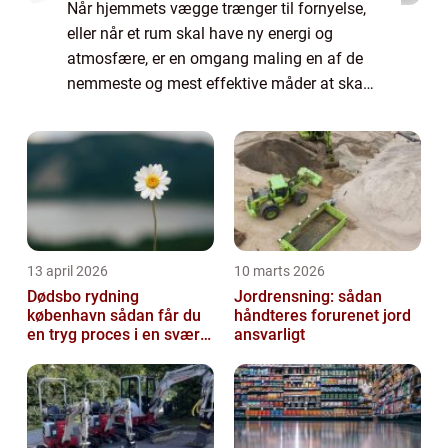
Når hjemmets vægge trænger til fornyelse,
eller når et rum skal have ny energi og
atmosfære, er en omgang maling en af de
nemmeste og mest effektive måder at skabe
forandring på. At male en væg en anden...
13 april 2026
10 marts 2026
Dødsbo rydning
Jordrensning: sådan
københavn sådan får du
håndteres forurenet jord
en tryg proces i en svær
ansvarligt
tid