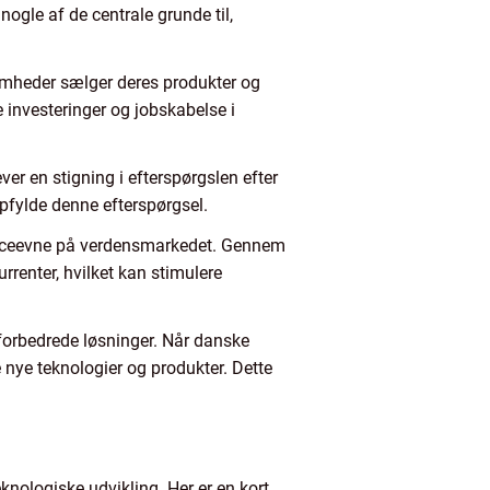
ogle af de centrale grunde til,
omheder sælger deres produkter og
 investeringer og jobskabelse i
er en stigning i efterspørgslen efter
opfylde denne efterspørgsel.
renceevne på verdensmarkedet. Gennem
renter, hvilket kan stimulere
forbedrede løsninger. Når danske
 nye teknologier og produkter. Dette
knologiske udvikling. Her er en kort