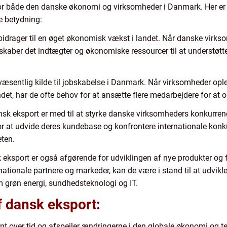
 for både den danske økonomi og virksomheder i Danmark. Her er n
e betydning:
idrager til en øget økonomisk vækst i landet. Når danske virks
 skaber det indtægter og økonomiske ressourcer til at understøtte
æsentlig kilde til jobskabelse i Danmark. Når virksomheder oplev
ndet, har de ofte behov for at ansætte flere medarbejdere for at 
ansk eksport er med til at styrke danske virksomheders konkur
r at udvide deres kundebase og konfrontere internationale konkur
eten.
 eksport er også afgørende for udviklingen af nye produkter og 
ionale partnere og markeder, kan de være i stand til at udvikle
m grøn energi, sundhedsteknologi og IT.
f dansk eksport:
t over tid og afspejler ændringerne i den globale økonomi og te