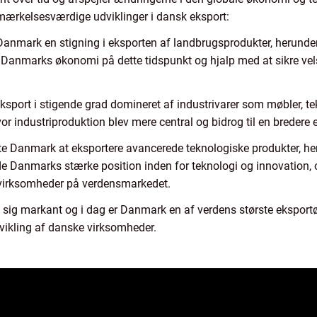
ærkelsesværdige udviklinger i dansk eksport:
Danmark en stigning i eksporten af landbrugsprodukter, herund
 Danmarks økonomi på dette tidspunkt og hjalp med at sikre vel
ksport i stigende grad domineret af industrivarer som møbler, te
 industriproduktion blev mere central og bidrog til en bredere e
te Danmark at eksportere avancerede teknologiske produkter, he
de Danmarks stærke position inden for teknologi og innovation,
 virksomheder på verdensmarkedet.
sig markant og i dag er Danmark en af verdens største eksportøre
ikling af danske virksomheder.