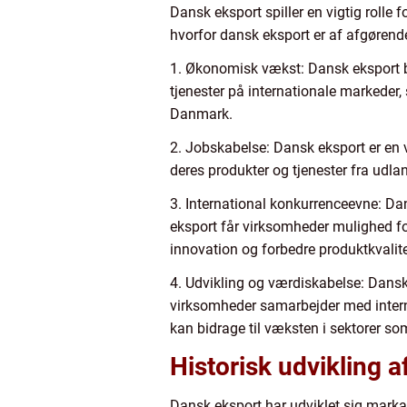
Dansk eksport spiller en vigtig rolle
hvorfor dansk eksport er af afgørend
1. Økonomisk vækst: Dansk eksport b
tjenester på internationale markeder,
Danmark.
2. Jobskabelse: Dansk eksport er en v
deres produkter og tjenester fra udla
3. International konkurrenceevne: D
eksport får virksomheder mulighed fo
innovation og forbedre produktkvalit
4. Udvikling og værdiskabelse: Dansk
virksomheder samarbejder med internat
kan bidrage til væksten i sektorer so
Historisk udvikling a
Dansk eksport har udviklet sig markan