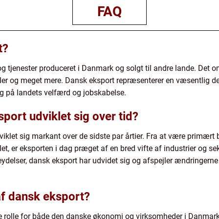
FAQ
t?
g tjenester produceret i Danmark og solgt til andre lande. Det o
stiler og meget mere. Dansk eksport repræsenterer en væsentlig 
g på landets velfærd og jobskabelse.
ort udviklet sig over tid?
viklet sig markant over de sidste par årtier. Fra at være primær
et, er eksporten i dag præget af en bred vifte af industrier og s
ceydelser, dansk eksport har udvidet sig og afspejler ændringern
af dansk eksport?
e rolle for både den danske økonomi og virksomheder i Danmark.