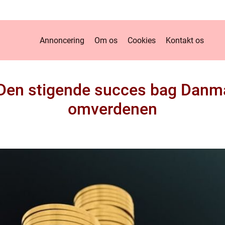
Annoncering
Om os
Cookies
Kontakt os
 Den stigende succes bag Danm
omverdenen