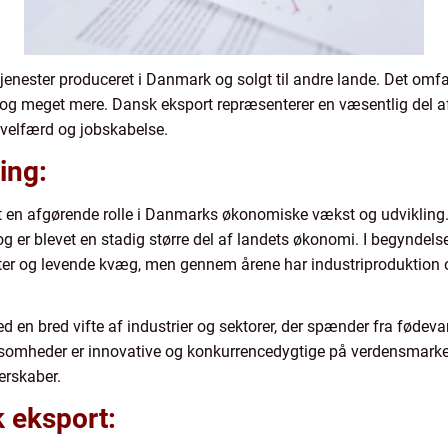
jenester produceret i Danmark og solgt til andre lande. Det omfa
ler og meget mere. Dansk eksport repræsenterer en væsentlig de
 velfærd og jobskabelse.
ing:
let en afgørende rolle i Danmarks økonomiske vækst og udvikling
 og er blevet en stadig større del af landets økonomi. I begyndels
er og levende kvæg, men gennem årene har industriproduktion 
d en bred vifte af industrier og sektorer, der spænder fra fødeva
ksomheder er innovative og konkurrencedygtige på verdensmarkedet
erskaber.
 eksport: