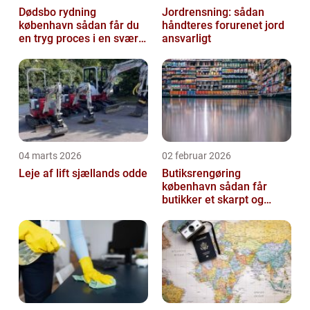
Dødsbo rydning
Jordrensning: sådan
københavn sådan får du
håndteres forurenet jord
en tryg proces i en svær
ansvarligt
tid
04 marts 2026
02 februar 2026
Leje af lift sjællands odde
Butiksrengøring
københavn sådan får
butikker et skarpt og
indbydende udtryk