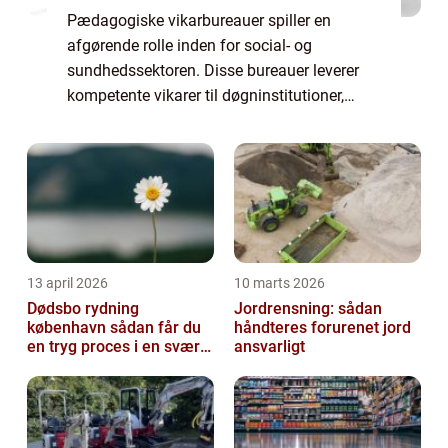
Pædagogiske vikarbureauer spiller en
afgørende rolle inden for social- og
sundhedssektoren. Disse bureauer leverer
kompetente vikarer til døgninstitutioner,
plejecentre, hospitaler og psykiatriske
institutioner, hvilket hjæl...
13 april 2026
10 marts 2026
Dødsbo rydning
Jordrensning: sådan
københavn sådan får du
håndteres forurenet jord
en tryg proces i en svær
ansvarligt
tid