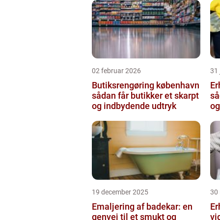
02 februar 2026
31
Butiksrengøring københavn
Er
sådan får butikker et skarpt
så
og indbydende udtryk
og
19 december 2025
30
Emaljering af badekar: en
Er
genvej til et smukt og
vi