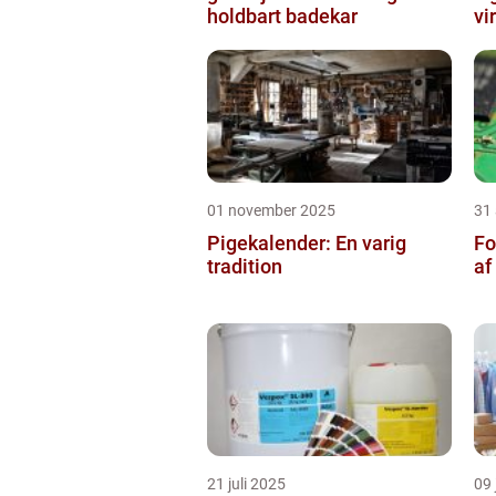
holdbart badekar
vi
01 november 2025
31
Pigekalender: En varig
Fo
tradition
af
21 juli 2025
09 