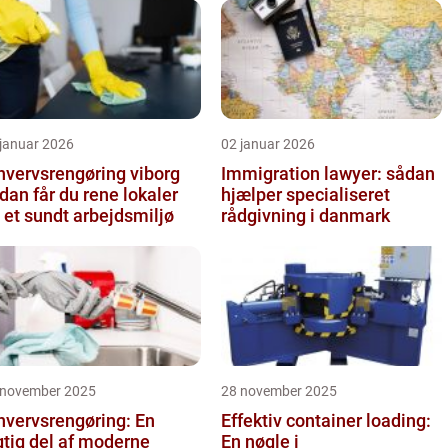
 januar 2026
02 januar 2026
hvervsrengøring viborg
Immigration lawyer: sådan
dan får du rene lokaler
hjælper specialiseret
 et sundt arbejdsmiljø
rådgivning i danmark
 november 2025
28 november 2025
hvervsrengøring: En
Effektiv container loading:
gtig del af moderne
En nøgle i