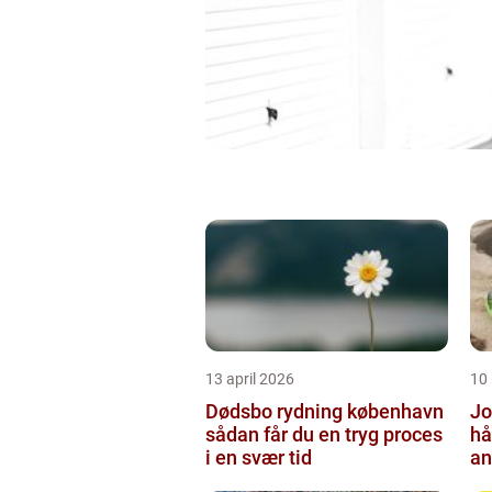
13 april 2026
10
Dødsbo rydning københavn
Jo
sådan får du en tryg proces
hå
i en svær tid
an