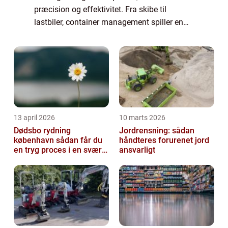
præcision og effektivitet. Fra skibe til
lastbiler, container management spiller en
væsentlig rolle i optimering af fragt og
reducere omkost...
13 april 2026
10 marts 2026
Dødsbo rydning
Jordrensning: sådan
københavn sådan får du
håndteres forurenet jord
en tryg proces i en svær
ansvarligt
tid