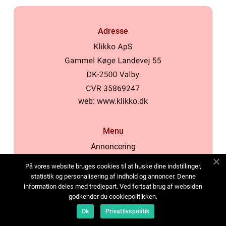
Adresse
web:
www.klikko.dk
Menu
Annoncering
Om os
På vores website bruges cookies til at huske dine indstillinger,
Cookies
statistik og personalisering af indhold og annoncer. Denne
information deles med tredjepart. Ved fortsat brug af websiden
Kontakt os
godkender du cookiepolitikken.
Sitemap
Ok
Privatlivspolitik