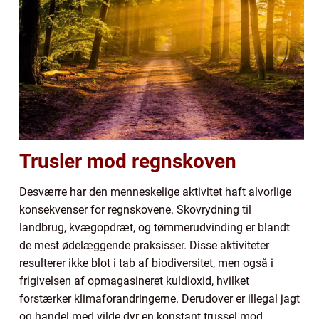
Trusler mod regnskoven
Desværre har den menneskelige aktivitet haft alvorlige
konsekvenser for regnskovene. Skovrydning til
landbrug, kvægopdræt, og tømmerudvinding er blandt
de mest ødelæggende praksisser. Disse aktiviteter
resulterer ikke blot i tab af biodiversitet, men også i
frigivelsen af opmagasineret kuldioxid, hvilket
forstærker klimaforandringerne. Derudover er illegal jagt
og handel med vilde dyr en konstant trussel mod