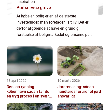
inspiration
Portservice greve
At købe en bolig er en af de største
investeringer, man foretager i sit liv. Det er
derfor afgørende at have en grundig
forståelse af boligmarkedet og priserne på
forskellige typer af ejendomme. Én vigtig
fakto...
13 april 2026
10 marts 2026
Dødsbo rydning
Jordrensning: sådan
københavn sådan får du
håndteres forurenet jord
en tryg proces i en svær
ansvarligt
tid