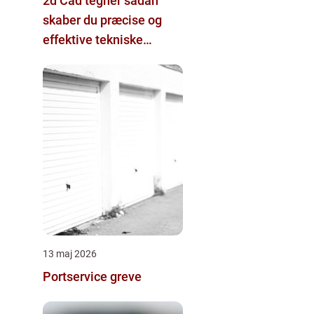
2d Cad tegner sådan
skaber du præcise og
effektive tekniske
tegninger
13 maj 2026
Portservice greve