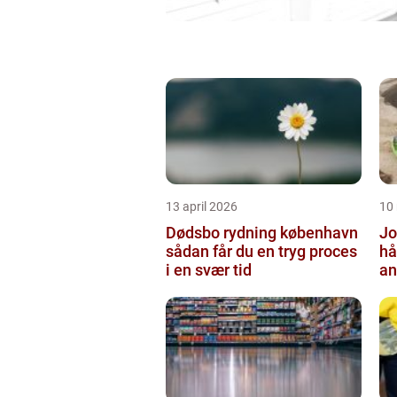
13 april 2026
10
Dødsbo rydning københavn
Jo
sådan får du en tryg proces
hå
i en svær tid
an