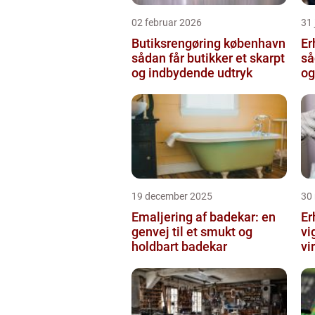
02 februar 2026
31
Butiksrengøring københavn
Er
sådan får butikker et skarpt
så
og indbydende udtryk
og
19 december 2025
30
Emaljering af badekar: en
Er
genvej til et smukt og
vi
holdbart badekar
vi