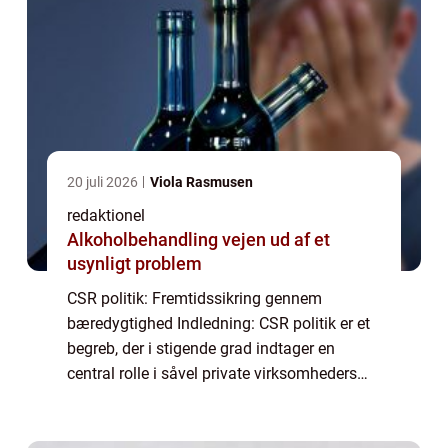
20 juli 2026
Viola Rasmusen
redaktionel
Alkoholbehandling vejen ud af et
usynligt problem
CSR politik: Fremtidssikring gennem
bæredygtighed Indledning: CSR politik er et
begreb, der i stigende grad indtager en
central rolle i såvel private virksomheders
som samfundets dagsorden. I denne artikel
vil vi dykke ned i, hvad CSR politik indebær...