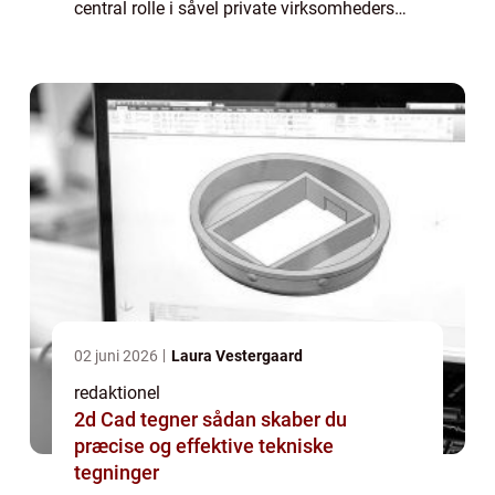
central rolle i såvel private virksomheders
som samfundets dagsorden. I denne artikel
vil vi dykke ned i, hvad CSR politik indebær...
02 juni 2026
Laura Vestergaard
redaktionel
2d Cad tegner sådan skaber du
præcise og effektive tekniske
tegninger