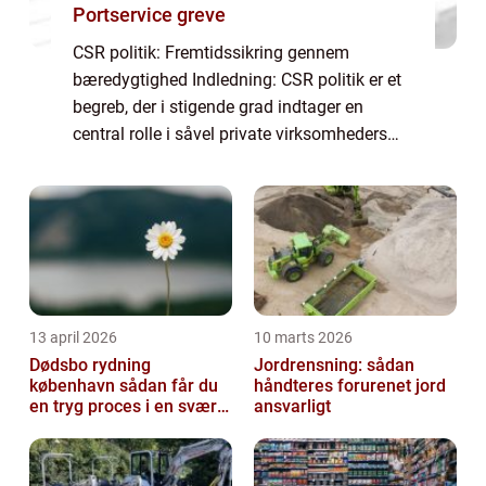
Portservice greve
CSR politik: Fremtidssikring gennem
bæredygtighed Indledning: CSR politik er et
begreb, der i stigende grad indtager en
central rolle i såvel private virksomheders
som samfundets dagsorden. I denne artikel
vil vi dykke ned i, hvad CSR politik indebær...
13 april 2026
10 marts 2026
Dødsbo rydning
Jordrensning: sådan
københavn sådan får du
håndteres forurenet jord
en tryg proces i en svær
ansvarligt
tid