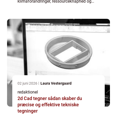
klimaforandringer, ressourceknaphed og
miljøproblemer er det blevet vigtigere end
nogensinde før at forstå og handle i
overensstemmelse med ...
02 juni 2026
Laura Vestergaard
redaktionel
2d Cad tegner sådan skaber du
præcise og effektive tekniske
tegninger