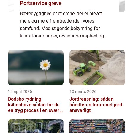
Portservice greve
Bæredygtighed er et emne, der er blevet
mere og mere fremtrædende i vores
samfund. Med stigende bekymring for
klimaforandringer, ressourceknaphed og
miljøproblemer er det blevet vigtigere end
nogensinde før at forstå og handle i
overensstemmelse med ...
13 april 2026
10 marts 2026
Dødsbo rydning
Jordrensning: sådan
københavn sådan får du
håndteres forurenet jord
en tryg proces i en svær
ansvarligt
tid