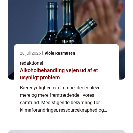
20 juli 2026
Viola Rasmusen
redaktionel
Alkoholbehandling vejen ud af et
usynligt problem
Bæredygtighed er et emne, der er blevet
mere og mere fremtrædende i vores
samfund. Med stigende bekymring for
klimaforandringer, ressourceknaphed og
miljøproblemer er det blevet vigtigere end
nogensinde før at forstå og handle i
overensstemmelse med ...