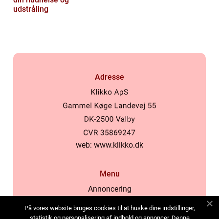
udstråling
Adresse
web:
www.klikko.dk
Menu
Annoncering
Om os
På vores website bruges cookies til at huske dine indstillinger,
Cookies
statistik og personalisering af indhold og annoncer. Denne