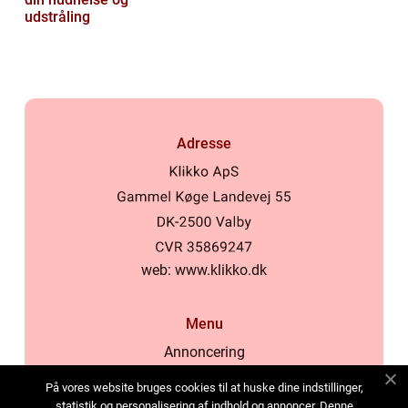
udstråling
Adresse
web:
www.klikko.dk
Menu
Annoncering
Om os
På vores website bruges cookies til at huske dine indstillinger,
Cookies
statistik og personalisering af indhold og annoncer. Denne