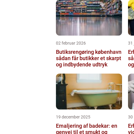
02 februar 2026
31
Butiksrengøring københavn
Er
sådan får butikker et skarpt
så
og indbydende udtryk
og
19 december 2025
30
Emaljering af badekar: en
Er
genvej til et smukt og
vi