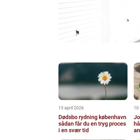
13 april 2026
10
Dødsbo rydning københavn
Jo
sådan får du en tryg proces
hå
i en svær tid
an