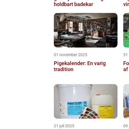
holdbart badekar
vi
01 november 2025
31
Pigekalender: En varig
Fo
tradition
af
21 juli 2025
09 