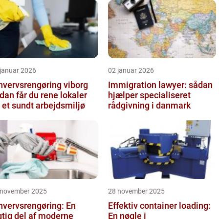
 januar 2026
02 januar 2026
hvervsrengøring viborg
Immigration lawyer: sådan
dan får du rene lokaler
hjælper specialiseret
 et sundt arbejdsmiljø
rådgivning i danmark
 november 2025
28 november 2025
hvervsrengøring: En
Effektiv container loading:
gtig del af moderne
En nøgle i