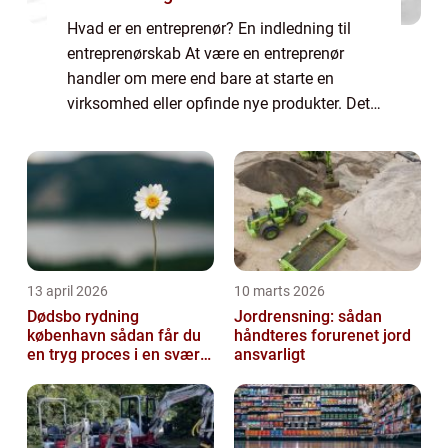
Hvad er en entreprenør? En indledning til
entreprenørskab At være en entreprenør
handler om mere end bare at starte en
virksomhed eller opfinde nye produkter. Det
er en bevidsthed, en tørst efter innovation og
evnen til at skabe noget unikt. En entre...
13 april 2026
10 marts 2026
Dødsbo rydning
Jordrensning: sådan
københavn sådan får du
håndteres forurenet jord
en tryg proces i en svær
ansvarligt
tid