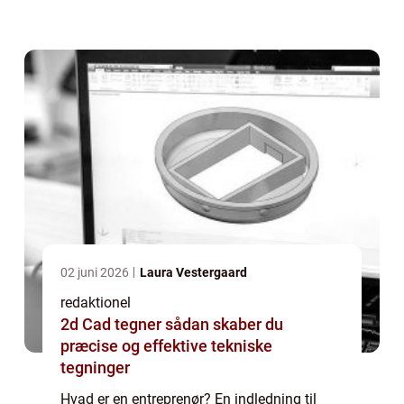
er en bevidsthed, en tørst efter innovation og
evnen til at skabe noget unikt. En entre...
02 juni 2026
Laura Vestergaard
redaktionel
2d Cad tegner sådan skaber du
præcise og effektive tekniske
tegninger
Hvad er en entreprenør? En indledning til