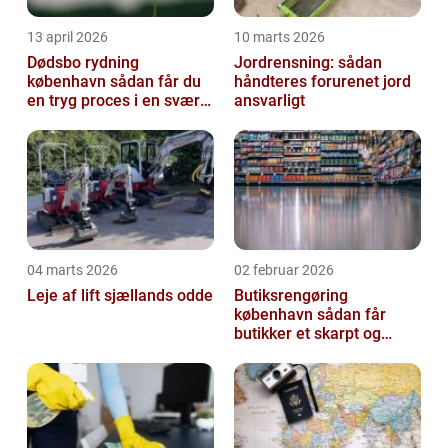
13 april 2026
10 marts 2026
Dødsbo rydning
Jordrensning: sådan
københavn sådan får du
håndteres forurenet jord
en tryg proces i en svær
ansvarligt
tid
04 marts 2026
02 februar 2026
Leje af lift sjællands odde
Butiksrengøring
københavn sådan får
butikker et skarpt og
indbydende udtryk