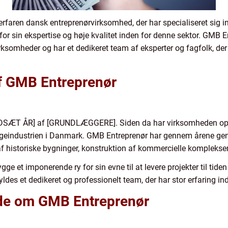
rfaren dansk entreprenørvirksomhed, der har specialiseret sig 
or sin ekspertise og høje kvalitet inden for denne sektor. GMB 
ksomheder og har et dedikeret team af eksperter og fagfolk, der a
af GMB Entreprenør
INDSÆT ÅR] af [GRUNDLÆGGERE]. Siden da har virksomheden opl
yggeindustrien i Danmark. GMB Entreprenør har gennem årene gen
af historiske bygninger, konstruktion af kommercielle komplekse
 et imponerende ry for sin evne til at levere projekter til tiden
des et dedikeret og professionelt team, der har stor erfaring i
vide om GMB Entreprenør