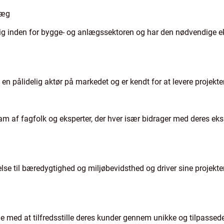
læg
ig inden for bygge- og anlægssektoren og har den nødvendige eksp
n pålidelig aktør på markedet og er kendt for at levere projekter 
am af fagfolk og eksperter, der hver især bidrager med deres ekspe
else til bæredygtighed og miljøbevidsthed og driver sine projek
ie med at tilfredsstille deres kunder gennem unikke og tilpassede