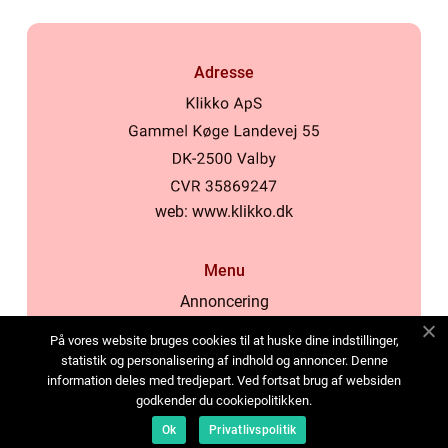
Adresse
web:
www.klikko.dk
Menu
Annoncering
Om os
På vores website bruges cookies til at huske dine indstillinger,
Cookies
statistik og personalisering af indhold og annoncer. Denne
information deles med tredjepart. Ved fortsat brug af websiden
Kontakt os
godkender du cookiepolitikken.
Sitemap
Ok
Privatlivspolitik